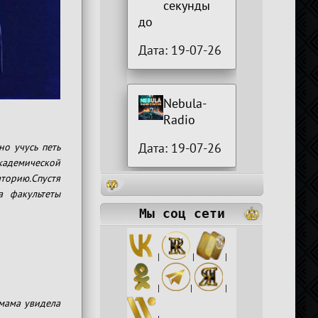
секунды
до
Дата: 19-07-26
Nebula-
Radio
Дата: 19-07-26
но учусь петь
кадемической
аторию.Спустя
 факультеты
Мы соц сети
|
|
|
|
|
|
 мама увидела