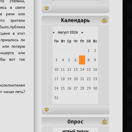
о степени,
яясь в свете
ие речи или
Календарь
что зрители
было,публика
«
Август 2026
»
сцене в этот
 пришлось ли
Пн
Вт
Ср
Чт
Пт
Сб
Вс
е или потерю
1
2
онцерта или
тобы вот так
3
4
5
6
7
8
9
10
11
12
13
14
15
16
17
18
19
20
21
22
23
сполнителям
24
25
26
27
28
29
30
г начал петь?
31
Опрос
НОВЫЙ ДИЗАН