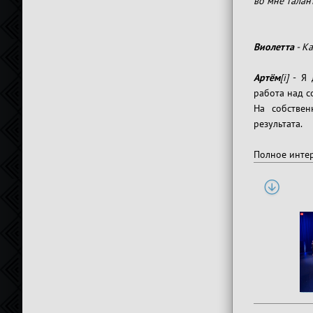
во мне талан
Виолетта
- Ка
Артём
[i]
- Я 
работа над с
На собствен
результата.
Полное инте