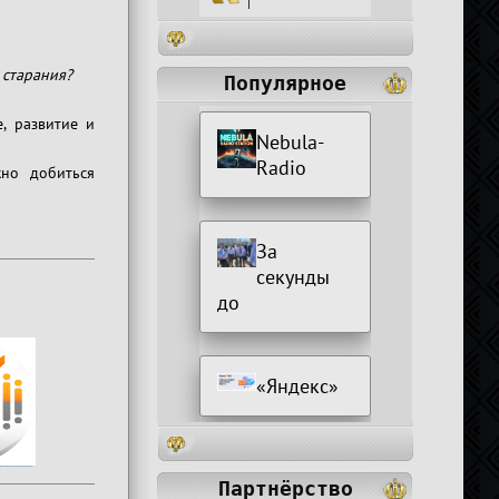
|
 старания?
Популярное
, развитие и
Nebula-
Radio
жно добиться
За
секунды
до
«Яндекс»
Партнёрство