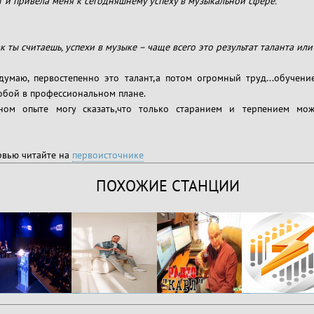
т и привела меня к сегодняшнему успеху в музыкальной сфере.
к ты считаешь, успехи в музыке – чаще всего это результат таланта или
думаю, первостепенно это талант,а потом огромный труд...обучение
обой в профессиональном плане.
ном опыте могу сказать,что только старанием и терпением мо
рвью читайте на
первоисточнике
ПОХОЖИЕ СТАНЦИИ