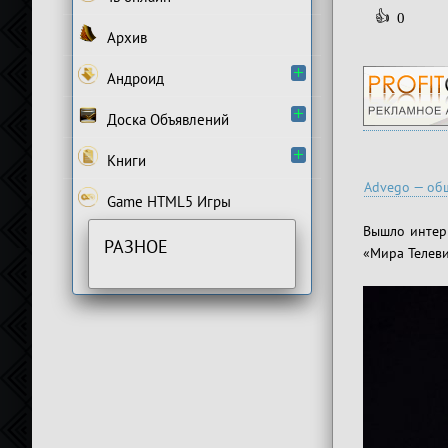
👍
0
Архив
Андроид
Доска Объявлений
Книги
Advego — общ
Game HTML5 Игры
Вышло интер
РАЗНОЕ
«Мира Телев