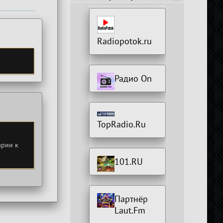
Radiopotok.ru
Радио On
TopRadio.Ru
арии к
101.RU
Партнёр
Laut.Fm