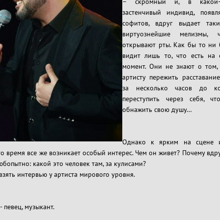
– скромный и, в какой-т
застенчивый индивид, появл
софитов, вдруг выдает так
виртуознейшие мелизмы, 
открывают рты. Как бы то ни 
видит лишь то, что есть на 
момент. Они не знают о том,
артисту пережить расставани
за несколько часов до к
переступить через себя, ч
обнажить свою душу…
Однако к ярким на сцене и
то время все же возникает особый интерес. Чем он живет? Почему вдру
юбопытно: какой это человек там, за кулисами?
взять интервью у артиста мирового уровня.
 певец, музыкант.