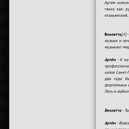
Артём исполн
таких как: р
итальянский,
Виолетта
[/i]
музыке и поч
музыкант ми
Артём
- К му
профессиона
капле Санкт-
два года б
фортепиано и
Петь я любил
Виолетта
- Ты
Артём
- Вовс