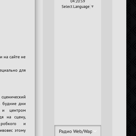
04:21:00
Select Language
▼
и на сайте не
ециально для
ценический
в будние дни
 и центром
дя на сцену,
робкого и
ивовес этому