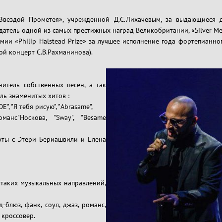
Звездой Прометея», учрежденной Д.С.Лихачевым, за выдающиеся 
датель одной из самых престижных наград Великобритании, «Silver Me
мии «Philip Halstead Prize» за лучшее исполнение года фортепианно
ой концерт С.В.Рахманинова).
нитель собственных песен, а так
ль знаменитых хитов :
E", "Я тебя рисую", "Abrasame",
Романс"Носкова, "Sway", "Besame
эты с Этери Бериашвили и Елена
 таких музыкальных направлений,
д-блюз, фанк, соул, джаз, романс,
 кроссовер.