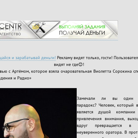
айся и зарабатывай деньги!
Рекламу видят только, гости! Пользовател
видят не где😊!
вью с Артёмом, которое взяла очаровательная Виолетта Сорокина сп
идения и Радио»
Замечали ли вы один с
парадокс? Человек, который 
является душой компании
привлечения внимания, выхо
вдруг превращается в 
неуверенного оратора. В прот