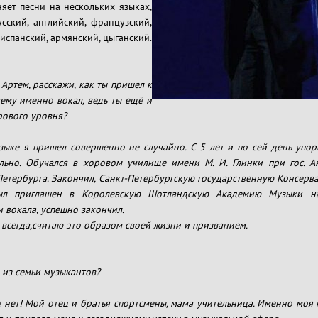
яет песни на нескольких языках,
усский, английский, французский,
 испанский, армянский, цыганский.
 - Артем, расскажи, как ты пришел к
ему именно вокал, ведь ты ещё и
рового уровня?
зыке я пришел совершенно не случайно. С 5 лет и по сей день упор
льно. Обучался в хоровом училище имени М. И. Глинки при гос. А
Петербурга. Закончил, Санкт-Петербургскую государственную Консерв
ыл приглашен в Королевскую Шотландскую Академию Музыки на
 вокала, успешно закончил.
 всегда,считаю это образом своей жизни и призванием.
 из семьи музыкантов?
е нет! Мой отец и братья спортсмены, мама учительница. Именно моя