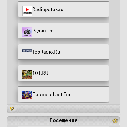
Radiopotok.ru
Радио On
TopRadio.Ru
101.RU
Партнёр Laut.Fm
Посещения