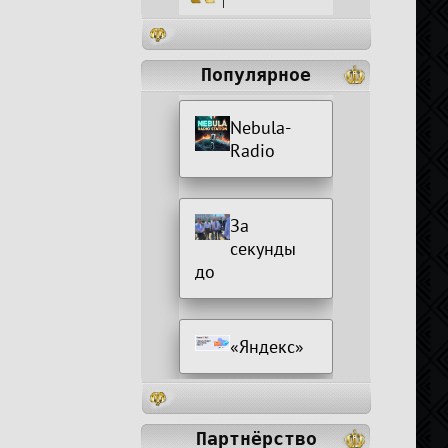
|
Популярное
Nebula-
Radio
За
секунды
до
«Яндекс»
Партнёрство