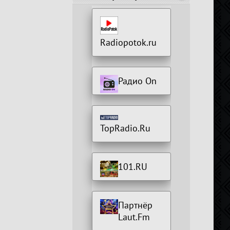
Radiopotok.ru
Радио On
TopRadio.Ru
101.RU
Партнёр
Laut.Fm