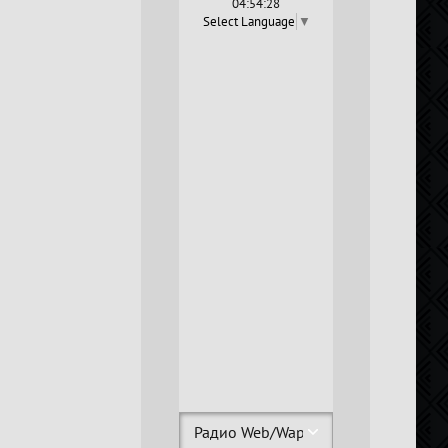
04:54:28
Select Language
▼