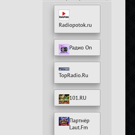
Radiopotok.ru
Радио On
TopRadio.Ru
101.RU
Партнёр
Laut.Fm