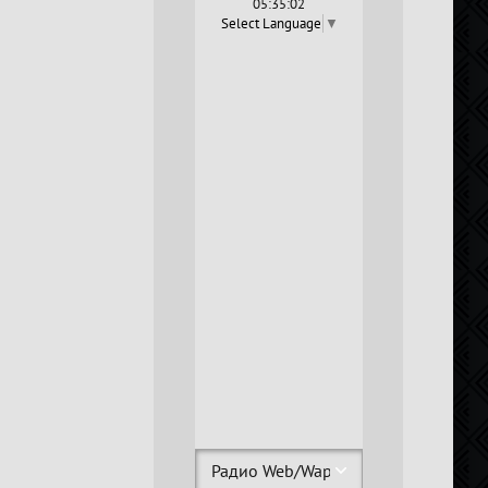
05:35:03
Select Language
▼