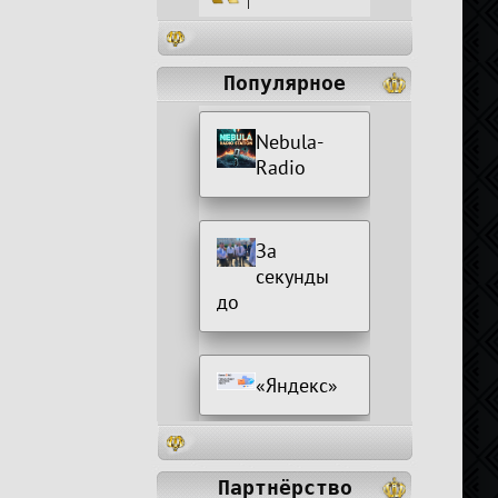
|
Популярное
Nebula-
Radio
За
секунды
до
«Яндекс»
Партнёрство