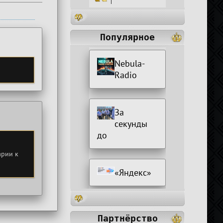
|
Популярное
Nebula-
Radio
За
секунды
до
арии к
«Яндекс»
Партнёрство