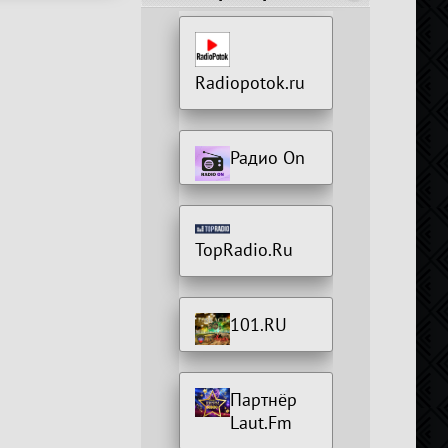
Radiopotok.ru
Радио On
TopRadio.Ru
101.RU
Партнёр
Laut.Fm