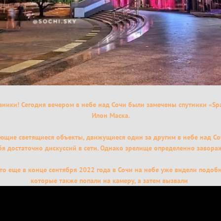
аники! Сегодня вечером в небе над Сочи были замечены спутники «Spa
Илон Маска.
щие светящиеся объекты, движущиеся один за другим в небе над Со
бя достаточно дискуссий в сети. Однако зрелище определенно завор
то еще в конце сентября 2022 года в Сочи на небе уже видели подоб
которые также попали на камеру, а затем вызвали