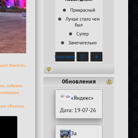
Прикрасный
Лучше стало чем
был
Супер
Замечательно
Голосовать
ceX Starlink»
Обновления
чи, собрали
аживающее.
«Яндекс»
ные объекты,
Дата: 19-07-26
За