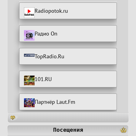
Radiopotok.ru
Радио On
TopRadio.Ru
101.RU
Партнёр Laut.Fm
Посещения