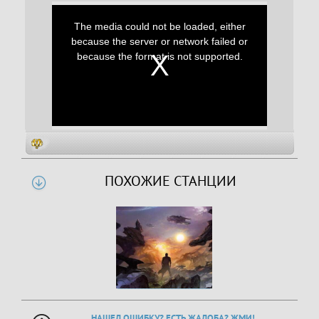
This
is
a
The media could not be loaded, either
modal
window.
because the server or network failed or
because the format is not supported.
ПОХОЖИЕ СТАНЦИИ
НАШЕЛ ОШИБКУ? ЕСТЬ ЖАЛОБА? ЖМИ!