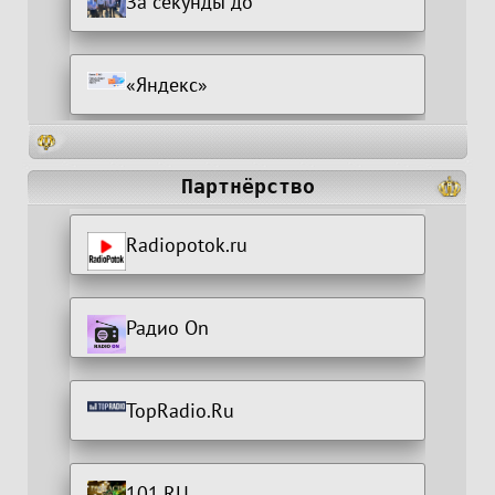
За секунды до
«Яндекс»
Партнёрство
Radiopotok.ru
Радио On
TopRadio.Ru
101.RU