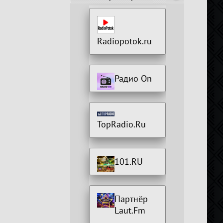
Radiopotok.ru
Радио On
TopRadio.Ru
101.RU
Партнёр
Laut.Fm