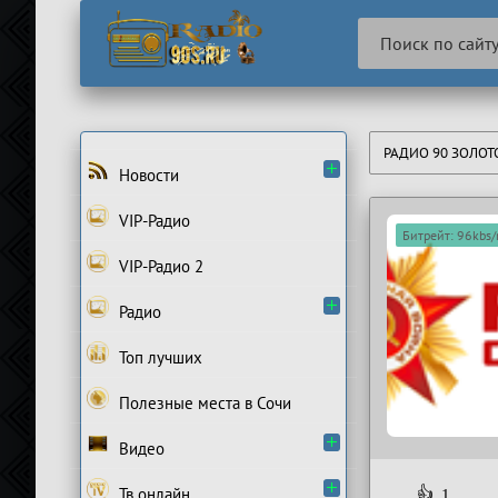
РАДИО 90 ЗОЛО
Новости
VIP-Радио
Битрейт: 96kbs
VIP-Радио 2
Радио
Топ лучших
Полезные места в Сочи
Видео
Тв онлайн
👍
1