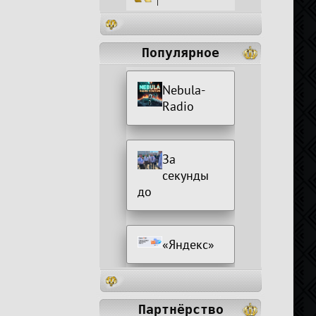
|
Популярное
Nebula-
Radio
За
секунды
до
«Яндекс»
Партнёрство