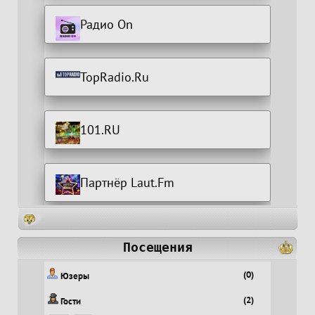
Радио On
TopRadio.Ru
101.RU
Партнёр Laut.Fm
Посещения
(0)
Юзеры
(2)
Гости