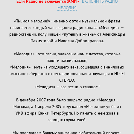
Если Радио не включается ЖМИ -
ВКЛЮЧИТЬ РАДИО
МЕЛОДИЯ
«Ты, моя мелодия!» - именно с этой музыкальной фразы
начинается каждый час вещания радиоканала «Мелодия» —
радиостанции, получившей «путевку в жизнь» от Александры
Пахмутовой и Николая Добронравова.
«Мелодия» - это песни, знакомые нам с детства, которые
поют и насвистывают,
«Мелодия» - музыка уходящего века, сошедшая с виниловых
пластинок, бережно отреставрированная и звучащая в Hi - Fi
СТЕРЕО.
«Мелодия» — все песни о главном!
В декабре 2007 года было закрыто радио «Мелодия -
Москва», а 1 апреля 2009 году канал «Мелодия» ушёл из
УКВ-эфира Санкт- Петербурга. Но память о нём жива в
сердцах слушателей.
Мы предлагаем Вашему вниманию любительский проект -