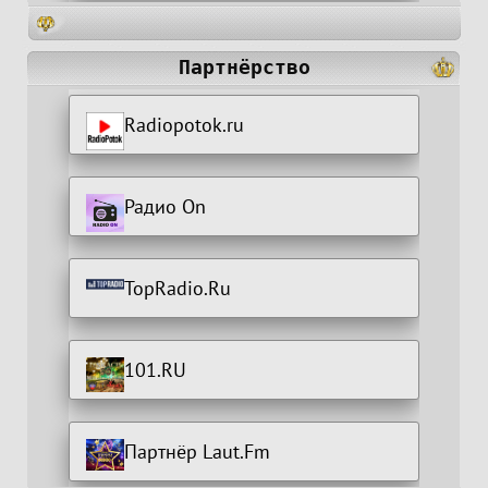
Партнёрство
Radiopotok.ru
Радио On
TopRadio.Ru
101.RU
Партнёр Laut.Fm