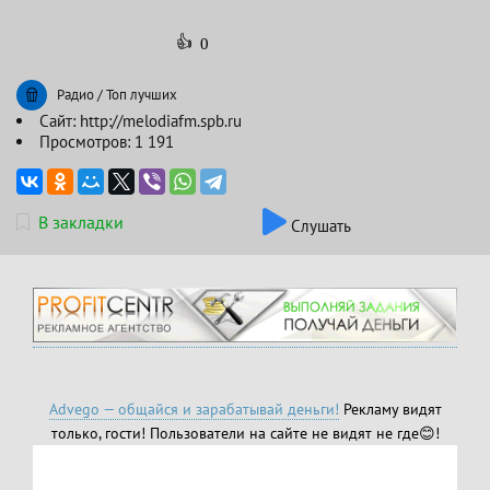
👍
0
Радио
/
Топ лучших
Сайт:
http://melodiafm.spb.ru
Просмотров: 1 191
В закладки
Слушать
Advego — общайся и зарабатывай деньги!
Рекламу видят
только, гости! Пользователи на сайте не видят не где😊!