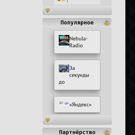
|
Популярное
Nebula-
Radio
За
секунды
до
«Яндекс»
Партнёрство