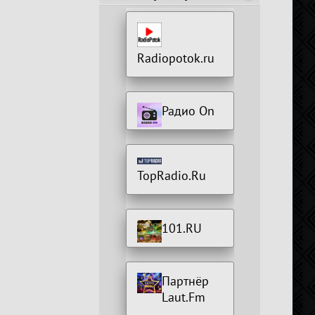
Radiopotok.ru
Радио On
TopRadio.Ru
101.RU
Партнёр
Laut.Fm