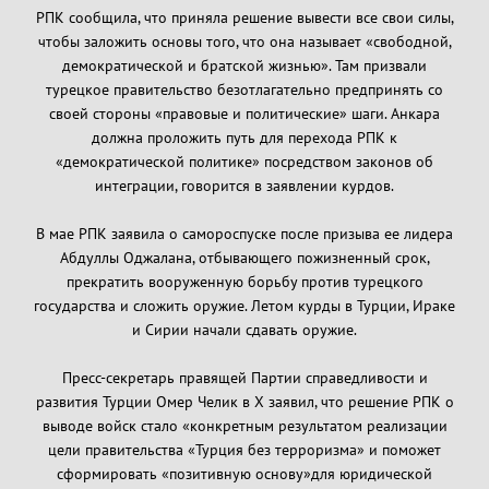
РПК сообщила, что приняла решение вывести все свои силы,
чтобы заложить основы того, что она называет «свободной,
демократической и братской жизнью». Там призвали
турецкое правительство безотлагательно предпринять со
своей стороны «правовые и политические» шаги. Анкара
должна проложить путь для перехода РПК к
«демократической политике» посредством законов об
интеграции, говорится в заявлении курдов.
В мае РПК заявила о самороспуске после призыва ее лидера
Абдуллы Оджалана, отбывающего пожизненный срок,
прекратить вооруженную борьбу против турецкого
государства и сложить оружие. Летом курды в Турции, Ираке
и Сирии начали сдавать оружие.
Пресс-секретарь правящей Партии справедливости и
развития Турции Омер Челик в X заявил, что решение РПК о
выводе войск стало «конкретным результатом реализации
цели правительства «Турция без терроризма» и поможет
сформировать «позитивную основу»для юридической