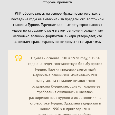
стороны процесса.
РПК обосновалась на севере Ирака после того, как в
последние годы ее вытеснили за пределы юго-восточной
границы Турции. Турецкие военные регулярно наносят
удары по курдским базам в этом регионе и создали там
несколько военных форпостов. Анкара утверждает, что
защищает права курдов, но не допустит сепаратизма.
Оджалан основал РПК в 1978 году, с 1984
года она ведет повстанческую борьбу против
Турции. Партия придерживается идей
марксизма-ленинизма. Изначально РПК
выступала за создание независимого
государства Курдистан, однако позднее ее
требования смягчились и касались
расширения прав курдов и их автономии на
юго-востоке Турции. Оджалана задержали в
конце 1990-х и приговорили к
пожизненному лишению свободы.