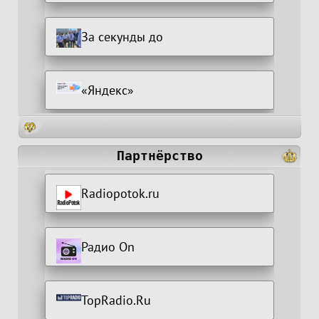
За секунды до
«Яндекс»
Партнёрство
Radiopotok.ru
Радио On
TopRadio.Ru