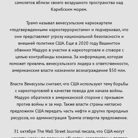
самолетов вблизи своего воздушного пространства над
Карибским морем.
Трамп называл венесуэльские наркокартели
«подтвержденными наркотеррористами» и подчеркивал, что
они представляют угрозу национальной безопасности и
внешней политике США. Еще в 2020 году Вашингтон
обвинил Мадуро в участии в наркоторговле и сговоре с
целью контрабанды кокаина. За информацию, которая
поможет привлечь венесуэльского лидера к ответственности,
американские власти назначили вознаграждение $50 млн.
Власти Венесуэлы считают, что США используют тему борьбы
с наркоторговлей в качестве повода для начала войны.
Мадуро обратился к американской стороне с призывом
против войны и за мир. Также власти страны негласно
предложили США передать часть нефти и других природных
ресурсов, но администрация Трампа отвергла предложение.
31 октября The Wall Street Journal писала, что США могут