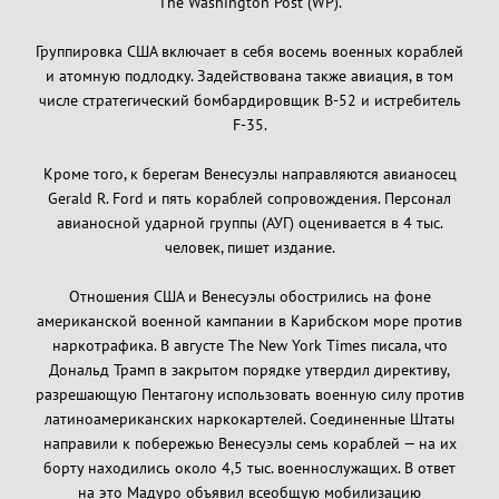
The Washington Post (WP).
Группировка США включает в себя восемь военных кораблей
и атомную подлодку. Задействована также авиация, в том
числе стратегический бомбардировщик B-52 и истребитель
F-35.
Кроме того, к берегам Венесуэлы направляются авианосец
Gerald R. Ford и пять кораблей сопровождения. Персонал
авианосной ударной группы (АУГ) оценивается в 4 тыс.
человек, пишет издание.
Отношения США и Венесуэлы обострились на фоне
американской военной кампании в Карибском море против
наркотрафика. В августе The New York Times писала, что
Дональд Трамп в закрытом порядке утвердил директиву,
разрешающую Пентагону использовать военную силу против
латиноамериканских наркокартелей. Соединенные Штаты
направили к побережью Венесуэлы семь кораблей — на их
борту находились около 4,5 тыс. военнослужащих. В ответ
на это Мадуро объявил всеобщую мобилизацию