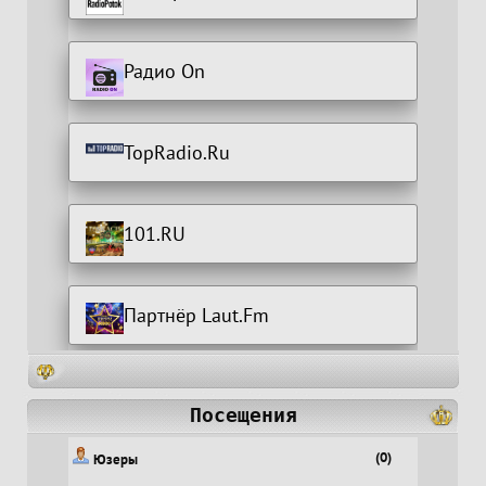
Радио On
TopRadio.Ru
101.RU
Партнёр Laut.Fm
Посещения
(0)
Юзеры