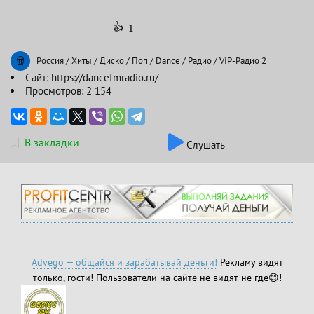
👍
1
Россия
/
Хиты
/
Диско
/
Поп
/
Dance
/
Радио
/
VIP-Радио 2
Сайт:
https://dancefmradio.ru/
Просмотров: 2 154
В закладки
Слушать
Advego — общайся и зарабатывай деньги!
Рекламу видят
только, гости! Пользователи на сайте не видят не где😊!