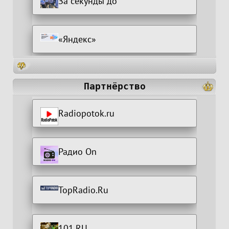
За секунды до
«Яндекс»
Партнёрство
Radiopotok.ru
Радио On
TopRadio.Ru
101.RU