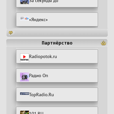
За секунды до
«Яндекс»
Партнёрство
Radiopotok.ru
Радио On
TopRadio.Ru
101.RU