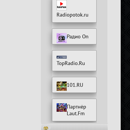
Radiopotok.ru
Радио On
TopRadio.Ru
101.RU
Партнёр
Laut.Fm