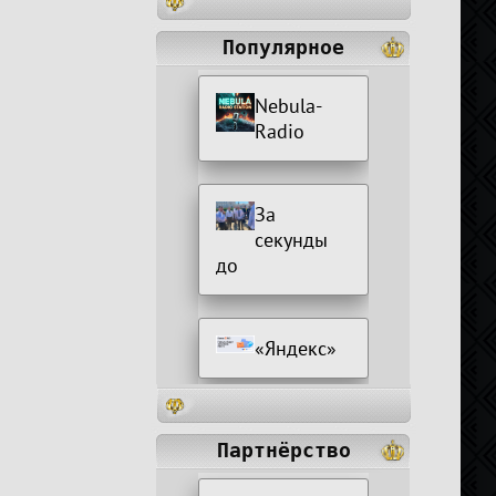
Популярное
Nebula-
Radio
За
секунды
до
«Яндекс»
Партнёрство