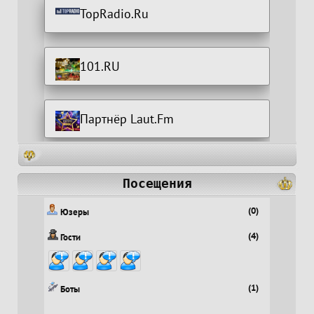
TopRadio.Ru
101.RU
Партнёр Laut.Fm
Посещения
(0)
Юзеры
(4)
Гости
(1)
Боты